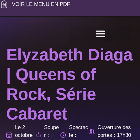
VOIR LE MENU EN PDF
Groupes privés
À propos
Carte cadeau
Nous joindre
Elyzabeth Diaga
| Queens of
Rock, Série
Cabaret
Le 2
Soupe
Spectac
Ouverture des
octobre
r :
le :
portes : 17h30